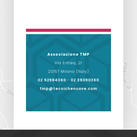
Associazione TMP
Via Eritrea, 21
20157 Milano (Italy)
02 92984360
-
02 39090360
tmp@tecnichenuove.com