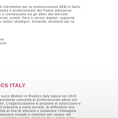
 di riferimento per la comunicazione B2B in Italia,
riale e professionale del Paese attraverso
 e connessione tra gli attori del mercato.
iali, eventi, fiere e servizi digitali, supporta
te settori strategici, fornendo strumenti per la
com
.com
CS ITALY
 lucro Women in Plastics Italy nasce nel 2024
sistente comunità di professioniste attive nel
he. L’organizzazione si propone di valorizzare e
ll’industria e nella società; di diffondere una
ilità al fine di educare e sostenere l’immagine
muovere contatti e relazioni per creare reti