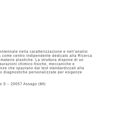
entennale nella caratterizzazione e nell’analisi
 come centro indipendente dedicato alla Ricerca
materie plastiche. La struttura dispone di un
isurazioni chimico-fisiche, meccaniche e
nze che spaziano dai test standardizzati alla
ni diagnostiche personalizzate per esigenze
io S – 20057 Assago (MI)