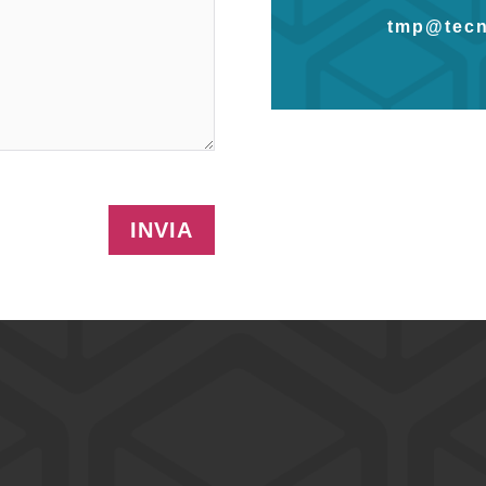
tmp@tecn
INVIA