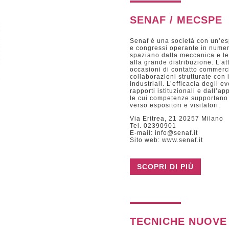
SENAF / MECSPE
Senaf è una società con un’esp
e congressi operante in numero
spaziano dalla meccanica e le m
alla grande distribuzione. L’at
occasioni di contatto commerci
collaborazioni strutturate con 
industriali. L’efficacia degli 
rapporti istituzionali e dall’
le cui competenze supportano l
verso espositori e visitatori.
Via Eritrea, 21 20257 Milano
Tel. 02390901
E-mail: info@senaf.it
Sito web: www.senaf.it
SCOPRI DI PIÙ
TECNICHE NUOVE