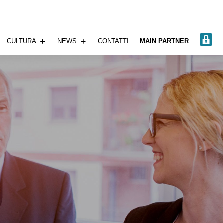
A
CULTURA
NEWS
CONTATTI
MAIN PARTNER
R
E
A
P
R
I
V
A
T
A