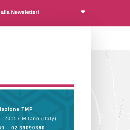
 alla Newsletter!
iazione TMP
 – 20157 Milano (Italy)
60
–
02 39090360