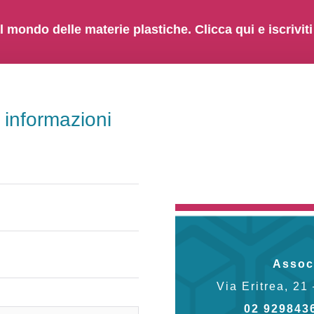
l mondo delle materie plastiche. Clicca qui e iscriviti
i informazioni
Assoc
Via Eritrea, 21
02 929843