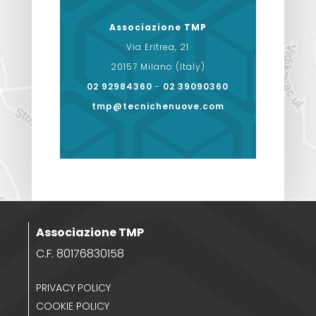
Associazione TMP
Via Eritrea, 21
20157 Milano (Italy)
02 92984360
-
02 39090360
tmp@tecnichenuove.com
Associazione TMP
C.F. 80176830158
PRIVACY POLICY
COOKIE POLICY