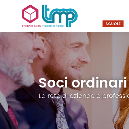
SCUOLE
Soci ordinari
La rete di aziende e professio