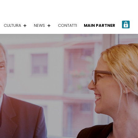
A
CULTURA
NEWS
CONTATTI
MAIN PARTNER
R
E
A
P
R
I
V
A
T
A